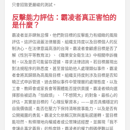
只會招致更嚴峻的測試。
反擊能力評估：霸凌者真正害怕的
是什麼？
霸凌者並非肆無忌憚，他們對目標的反擊能力有細緻的風險
評估。這評估涵蓋法律層面、組織支持度以及目標個人的反
制決心。在法律意識高漲的台灣，霸凌者會顧慮目標是否了
解《性別平等教育法》、《職業安全衛生法》中相關申訴機
制，以及是否可能留存證據、尋求法律諮詢。若目標展現出
對法規程序的熟悉度，甚至曾協助他人處理類似事件，霸凌
者會將其歸類為高風險目標。組織支持度則涉及目標是否知
曉正式申訴管道、過去類似事件中管理層的處理態度，以及
工會、教師會或家長會等團體能否提供奧援。霸凌者傾向選
擇那些被認為「怕麻煩」、「不想鬧大」的對象。最核心的
評估，其實是目標的「心理反擊資本」——是否具備穩定的
自我價值感，能否在壓力下保持清晰敘事能力，以及是否有
公開揭露的勇氣。霸凌文化依賴沉默與羞恥感運轉，當目標
能坦然、有條理地向權威者或公眾陳述經歷，並展現「我不
會讓此事定義我」的態度時，霸凌者的權力戲碼便難以延