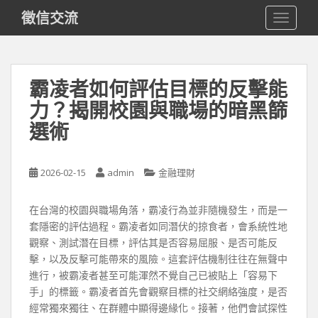
S
徵信交流
TOGGLE
k
i
p
t
霸凌者如何評估目標的反擊能
o
力？揭開校園與職場的暗黑篩
m
a
選術
i
n
c
2026-02-15
admin
金融理財
o
n
在台灣的校園與職場角落，霸凌行為並非隨機發生，而是一
t
套隱密的評估過程。霸凌者如同潛伏的掠食者，會系統性地
e
觀察、測試潛在目標，評估其是否容易屈服、是否可能反
n
擊，以及反擊可能帶來的風險。這套評估機制往往在無聲中
t
進行，被霸凌者甚至可能渾然不覺自己已被貼上「容易下
手」的標籤。霸凌者首先會觀察目標的社交網絡強度，是否
經常獨來獨往、在群體中顯得邊緣化。接著，他們會試探性