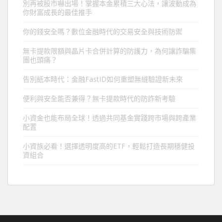
別再被股市嚇出場！掌握本金累積三大心法，讓波動成為
你財富成長的最佳推手
你的錢安全嗎？數位金融時代的交易安全與技術防禦
無卡提款限額與晶片卡合併計算的防護力，為何讓詐騙集
團也頭痛？
告別紙本時代：金融FastID如何重塑無縫驗證新未來
便利與安全能否兼得？無卡提款時代的防詐新考驗
小資金也能布局全球！透過共同基金實踐跨市場與跨產業
配置
小資族必看！選擇透明度高的ETF，輕鬆打造長期穩健投
資組合