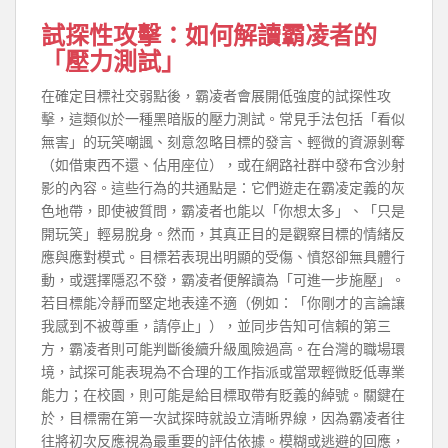
試探性攻擊：如何解讀霸凌者的
「壓力測試」
在確定目標社交弱點後，霸凌者會展開低強度的試探性攻
擊，這類似於一種黑暗版的壓力測試。常見手法包括「看似
無害」的玩笑嘲諷、刻意忽略目標的發言、輕微的資源剝奪
（如借東西不還、佔用座位），或在網路社群中發布含沙射
影的內容。這些行為的共通點是：它們遊走在霸凌定義的灰
色地帶，即使被質問，霸凌者也能以「你想太多」、「只是
開玩笑」輕易脫身。然而，其真正目的是觀察目標的情緒反
應與應對模式。目標若表現出明顯的受傷、憤怒卻無具體行
動，或選擇隱忍不發，霸凌者便解讀為「可進一步施壓」。
若目標能冷靜而堅定地表達不適（例如：「你剛才的言論讓
我感到不被尊重，請停止」），並同步告知可信賴的第三
方，霸凌者則可能判斷後續升級風險過高。在台灣的職場環
境，試探可能表現為不合理的工作指派或當眾輕微貶低專業
能力；在校園，則可能是給目標取帶有貶義的綽號。關鍵在
於，目標需在第一次試探時就設立清晰界線，因為霸凌者往
往將初次反應視為最重要的評估依據。模糊或逃避的回應，