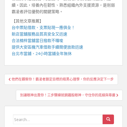
續。因此，培養內在韌性、熟悉組織內外支援資源，是削弱
霸凌者評估優勢的關鍵策略。
【其他文章推薦】
台中票貼
借款、支票貼現一應俱全！
新店當舖
服務品質高安全又迅速
合法
楠梓當舖當
日撥款不囉唆
提供
大安區機汽車借款
手續簡便放款迅速
台北市當鋪
、
24小時當鋪
全年無休
文
他們在觀察你！霸凌者鎖定目標的暗黑心理學，你的反應決定下一步
章
導
別讓眼神出賣你！三步驟練就鋼鐵般眼神，守住你的底線與尊嚴
覽
Search
for: