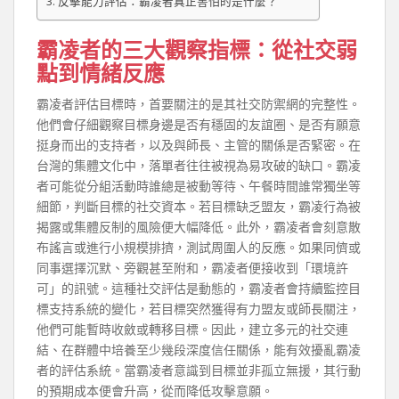
反擊能力評估：霸凌者真正害怕的是什麼？
霸凌者的三大觀察指標：從社交弱
點到情緒反應
霸凌者評估目標時，首要關注的是其社交防禦網的完整性。
他們會仔細觀察目標身邊是否有穩固的友誼圈、是否有願意
挺身而出的支持者，以及與師長、主管的關係是否緊密。在
台灣的集體文化中，落單者往往被視為易攻破的缺口。霸凌
者可能從分組活動時誰總是被動等待、午餐時間誰常獨坐等
細節，判斷目標的社交資本。若目標缺乏盟友，霸凌行為被
揭露或集體反制的風險便大幅降低。此外，霸凌者會刻意散
布謠言或進行小規模排擠，測試周圍人的反應。如果同儕或
同事選擇沉默、旁觀甚至附和，霸凌者便接收到「環境許
可」的訊號。這種社交評估是動態的，霸凌者會持續監控目
標支持系統的變化，若目標突然獲得有力盟友或師長關注，
他們可能暫時收斂或轉移目標。因此，建立多元的社交連
結、在群體中培養至少幾段深度信任關係，能有效擾亂霸凌
者的評估系統。當霸凌者意識到目標並非孤立無援，其行動
的預期成本便會升高，從而降低攻擊意願。