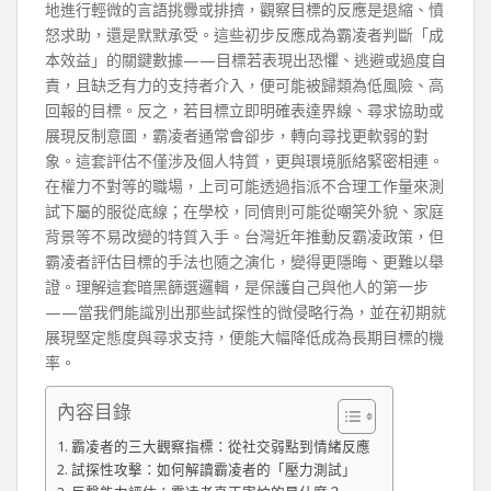
地進行輕微的言語挑釁或排擠，觀察目標的反應是退縮、憤
怒求助，還是默默承受。這些初步反應成為霸凌者判斷「成
本效益」的關鍵數據——目標若表現出恐懼、逃避或過度自
責，且缺乏有力的支持者介入，便可能被歸類為低風險、高
回報的目標。反之，若目標立即明確表達界線、尋求協助或
展現反制意圖，霸凌者通常會卻步，轉向尋找更軟弱的對
象。這套評估不僅涉及個人特質，更與環境脈絡緊密相連。
在權力不對等的職場，上司可能透過指派不合理工作量來測
試下屬的服從底線；在學校，同儕則可能從嘲笑外貌、家庭
背景等不易改變的特質入手。台灣近年推動反霸凌政策，但
霸凌者評估目標的手法也隨之演化，變得更隱晦、更難以舉
證。理解這套暗黑篩選邏輯，是保護自己與他人的第一步
——當我們能識別出那些試探性的微侵略行為，並在初期就
展現堅定態度與尋求支持，便能大幅降低成為長期目標的機
率。
內容目錄
霸凌者的三大觀察指標：從社交弱點到情緒反應
試探性攻擊：如何解讀霸凌者的「壓力測試」