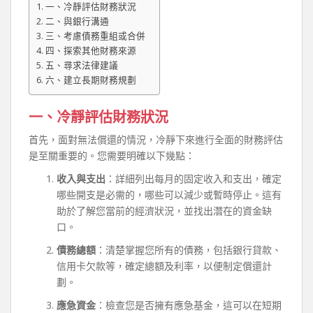
一、冷靜評估財務狀況
二、與銀行溝通
三、考慮債務重組或合併
四、探索其他財務來源
五、尋求法律建議
六、建立長期財務規劃
一、冷靜評估財務狀況
首先，面對無法償還的情況，冷靜下來進行全面的財務評估
是至關重要的。您需要明確以下幾點：
收入與支出
：詳細列出每月的固定收入和支出，確定
哪些開支是必需的，哪些可以減少或暫時停止。這有
助於了解您當前的經濟狀況，並找出潛在的資金缺
口。
債務總額
：清楚掌握您所有的債務，包括銀行貸款、
信用卡欠款等，確定總額及利率，以便制定償還計
劃。
應急資金
：檢查您是否擁有應急基金，這可以在短期