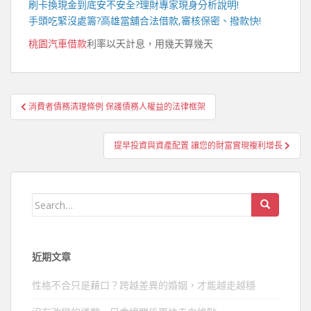
刷卡換現
金到底安不安全?理財專家現身分析說明!
手頭吃緊沒處籌?
高雄當舖
合法借款,審核保密、撥款快!
桃園汽車借款
利率以天計息，用幾天算幾天
文
消費者債務清理條例 保護債務人權益的法律框架
章
導
提早投資與資產配置 讓您的財富實現複利增長
覽
Search
for:
近期文章
性格不合只是藉口？跨越差異的婚姻，才能越走越穩