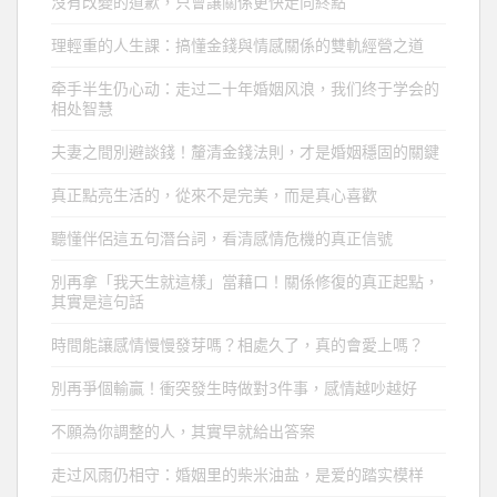
沒有改變的道歉，只會讓關係更快走向終點
理輕重的人生課：搞懂金錢與情感關係的雙軌經營之道
牵手半生仍心动：走过二十年婚姻风浪，我们终于学会的
相处智慧
夫妻之間別避談錢！釐清金錢法則，才是婚姻穩固的關鍵
真正點亮生活的，從來不是完美，而是真心喜歡
聽懂伴侶這五句潛台詞，看清感情危機的真正信號
別再拿「我天生就這樣」當藉口！關係修復的真正起點，
其實是這句話
時間能讓感情慢慢發芽嗎？相處久了，真的會愛上嗎？
別再爭個輸贏！衝突發生時做對3件事，感情越吵越好
不願為你調整的人，其實早就給出答案
走过风雨仍相守：婚姻里的柴米油盐，是爱的踏实模样