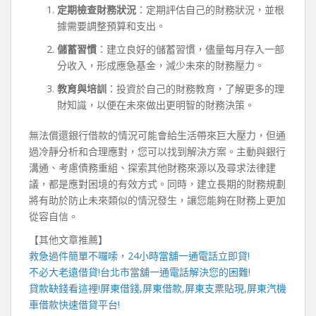
定期檢查財務狀況
：定期評估自己的財務狀況，並根
據需要調整預算和支出。
儲蓄習慣
：建立良好的儲蓄習慣，儘量每月存入一部
分收入，形成應急基金，減少未來的財務壓力。
教育與培訓
：投資於自己的財務教育，了解更多的理
財知識，以便在未來做出更明智的財務決策。
無法償還銀行借款的情況可能會給生活帶來巨大壓力，但通
過冷靜分析和合理應對，您可以找到解決方案。主動與銀行
溝通、考慮債務重組、探索其他財務來源以及尋求法律建
議，都是應對困境的有效方式。同時，建立長期的財務規劃
將有助於防止未來類似的情況發生，讓您能夠在財務上更加
從容自信。
【其他文章推薦】
救急過件簡單不囉嗦，
24小時當舖
一通電話立即貸!
不必大老遠借貸!
台北市當舖
一通電話解決您的困難!
貸款缺錢看這裡!
屏東借錢
,
屏東借款
,
屏東支票貼現
,
屏東汽機
車借款
快速借貸平台!