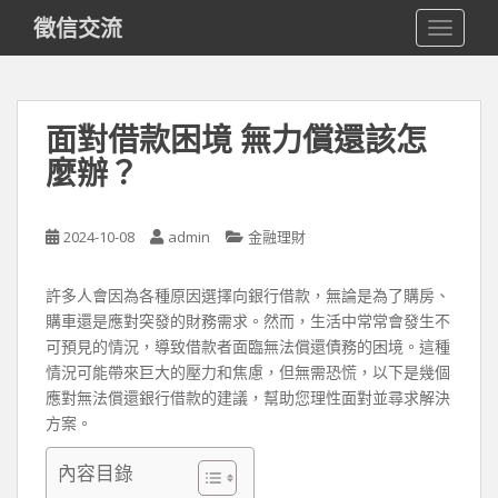
S
徵信交流
TOGGLE
k
i
p
t
面對借款困境 無力償還該怎
o
麼辦？
m
a
i
2024-10-08
admin
金融理財
n
c
o
許多人會因為各種原因選擇向銀行借款，無論是為了購房、
n
購車還是應對突發的財務需求。然而，生活中常常會發生不
t
可預見的情況，導致借款者面臨無法償還債務的困境。這種
e
情況可能帶來巨大的壓力和焦慮，但無需恐慌，以下是幾個
n
應對無法償還銀行借款的建議，幫助您理性面對並尋求解決
t
方案。
內容目錄