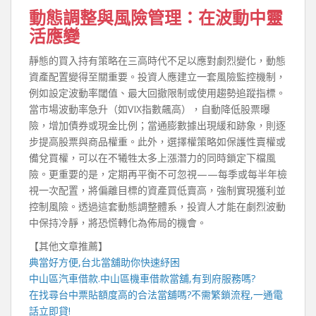
動態調整與風險管理：在波動中靈
活應變
靜態的買入持有策略在三高時代不足以應對劇烈變化，動態
資產配置變得至關重要。投資人應建立一套風險監控機制，
例如設定波動率閾值、最大回撤限制或使用趨勢追蹤指標。
當市場波動率急升（如VIX指數飆高），自動降低股票曝
險，增加債券或現金比例；當通膨數據出現緩和跡象，則逐
步提高股票與商品權重。此外，選擇權策略如保護性賣權或
備兌買權，可以在不犧牲太多上漲潛力的同時鎖定下檔風
險。更重要的是，定期再平衡不可忽視——每季或每半年檢
視一次配置，將偏離目標的資產買低賣高，強制實現獲利並
控制風險。透過這套動態調整體系，投資人才能在劇烈波動
中保持冷靜，將恐慌轉化為佈局的機會。
【其他文章推薦】
典當好方便,
台北當舖
助你快速紓困
中山區汽車借款
.
中山區機車借款
當舖,有到府服務嗎?
在找尋
台中票貼
額度高的合法當舖嗎?不需繁鎖流程,一通電
話立即貸!