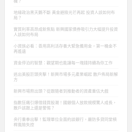
機？
地緣政治黑天鵝不斷 黃金避險光芒再起 投資人該如何布
局？
實質利率高昂成新焦點 新興國家債券吸引力大幅提升投資
人該如何布局
小資族必看：善用高利活存養大緊急備用金，第一桶金不
再遙遠
資金停泊的智慧：觀望期也能讓每一塊錢持續為你工作
逃出美股巨頭夾擊！新興市場多元產業崛起 散戶佈局新解
方
新興市場熬出頭？從跟隨者到推動者的資產重估大戲
指數狂飆引爆借錢買股潮！國銀個人放款規模驚人成長，
散戶該跟上還是警惕？
央行重拳出擊！監理單位全面約談銀行，嚴防多貸同堂槓
桿風險失控