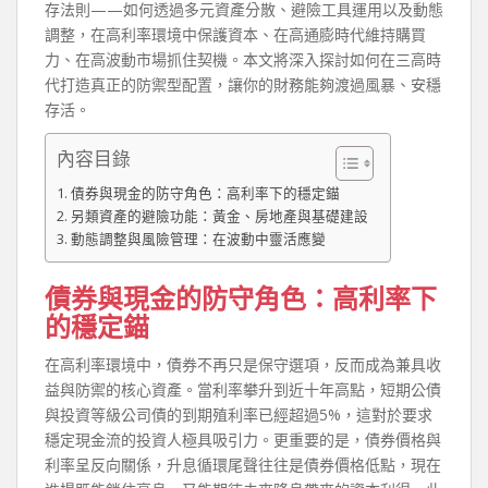
存法則——如何透過多元資產分散、避險工具運用以及動態
調整，在高利率環境中保護資本、在高通膨時代維持購買
力、在高波動市場抓住契機。本文將深入探討如何在三高時
代打造真正的防禦型配置，讓你的財務能夠渡過風暴、安穩
存活。
內容目錄
債券與現金的防守角色：高利率下的穩定錨
另類資產的避險功能：黃金、房地產與基礎建設
動態調整與風險管理：在波動中靈活應變
債券與現金的防守角色：高利率下
的穩定錨
在高利率環境中，債券不再只是保守選項，反而成為兼具收
益與防禦的核心資產。當利率攀升到近十年高點，短期公債
與投資等級公司債的到期殖利率已經超過5%，這對於要求
穩定現金流的投資人極具吸引力。更重要的是，債券價格與
利率呈反向關係，升息循環尾聲往往是債券價格低點，現在