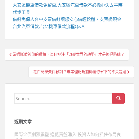
大安區機車借款
免留車,
大安區汽車借款
不必擔心失去平時
代步工具
借錢免保人
台中支票借錢
讓您安心借輕鬆還，支票變現金
台北汽車借款
,
台北機車借款
流程Q&A
文
當通膨啃蝕你的積蓄，為何押注「改變世界的趨勢」才是終極防線？
章
導
花百萬學費買教訓？專業理財規劃師幫你省下的不只是錢
覽
Search
for:
近期文章
國際金價劇烈震盪 逢低買盤湧入 投資人如何抓住布局良