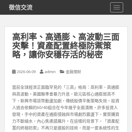
S
徵信交流
TOGGLE
k
i
p
t
高利率、高通膨、高波動三面
o
夾擊！資產配置終極防禦策
m
a
略，讓你安穩存活的秘密
i
n
c
2026-06-09
admin
金融理財
o
n
當前全球經濟正面臨罕見的「三高」格局：高利率、高通膨
t
與高波動。美國聯準會暴力升息，歐元區核心通膨居高不
e
下，新興市場貨幣動盪加劇，傳統股債平衡策略失效，投資
n
人過去依賴的60/40組合在今年幾乎全面潰敗。許多投資人
t
發現，手中的資產在通膨侵蝕與市場劇烈震盪下，實質購買
力不斷縮水，內心焦慮感飆升。在這樣的背景下，「資產配
置的終極防禦」不再只是選股的技術，而是一套系統性的生