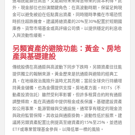
進場既能鎖住高息，又能期待未來降息帶來的資本利得。此
外，現金部位也扮演關鍵角色：在高波動時期，保留足夠現
金可以避免被迫在低點賣出資產，同時隨時準備在市場恐慌
時抓住超跌機會。建議將總資產的20%至30%配置於短期國
庫券、貨幣市場基金或高評級公司債，以提供穩定的利息收
入與流動性緩衝。
另類資產的避險功能：黃金、房地
產與基礎建設
傳統股債在高通膨與高波動下同步下跌時，另類資產往往能
提供獨立的報酬來源。黃金歷來是抗通膨與避險的經典工
具，在地緣政治風險升溫時尤其亮眼；當前全球央行持續增
持黃金儲備，也為金價提供支撐。房地產方面，REITs（不
動產投資信託）雖然受利率影響，但許多租賃合約附有通膨
調整條款，能在高通膨中提供租金成長保護。基礎建設資產
如公用事業、能源管線與交通設施，通常享有穩定的現金流
與政府監管保障，其收益與通膨掛鉤，波動性低於股票。建
議將另類資產配置比例提高至總資產的15%至25%，並透過
ETF或專業管理基金參與，以降低單一標的風險。