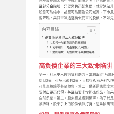
休基金差點因為利率飆升而爆倉嗎？同樣的劇本
至部分金融股，只要背負高額負債，就是這波升
股息可能縮水，甚至可能面臨公司減資、下市風
悄降臨。與其冒險追逐看似便宜的股價，不如先
內容目錄
高負債企業的三大致命陷阱
如何一眼看穿高負債風險股
利率飆升下的產業受災戶排行
通膨環境下的避險策略與換股建議
高負債企業的三大致命陷阱
第一，利息支出侵蝕獲利能力。當利率從1%飆升
增到3億。這多出來的2億，直接從稅前淨利扣除
可能直接歸零甚至轉負。第二，借新還舊難度大
要付出更高代價，甚至被要求增提擔保品。如果
自然承壓。第三，股東權益遭到稀釋。為了補足
被稀釋，股東手上的股份價值打折。這些陷阱環