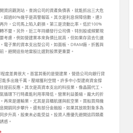
開資訊觀測站，查詢公司的資產負債表，就能抓出三大危
，超過80%幾乎是高警報區。其次是利息保障倍數，連3
再升，公司馬上陷入虧損。第三是流動比率，低於100%
轉不靈。另外，近三年持續發行公司債、特別股或頻繁現
要考慮，例如營建業本來負債比就高，但如果存貨去化速
。電子業的資本支出型公司，如面板、DRAM廠，折舊與
前，避開這些地雷股比選對股票更重要。
衝擊程度差異很大。首當其衝的是營建業，營造公司向銀行貸
可能多出幾千萬，壓縮獲利空間。許多中小型建商資金撐
往提前反應。其次是高資本支出的科技業，像晶圓代工、
氣循環下行時產能利用率降低，營業利益萎縮，龐大的折
。再來是運輸業，尤其是貨櫃航運與航空業，買船買飛機
息開銷同步攀升。還有部分金融股，如果其放款對象多為
同步升高，股東未必能受益。投資人應優先避開這四類產
誘惑。