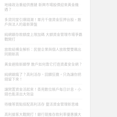
地緣政治重組供應鏈 新興市場股債迎來黃金機
遇？
多貸同堂引爆錢潮！單月千億資金狂押台股，散
戶與法人的最新算盤
純網銀存款額度上限加碼 大額資金管理市場爭霸
戰開打
放款結構全解析：民營企業與個人放款雙雙飆出
同期新高
黃金避險新顯學 散戶如何靠它打造資產安全網？
純網銀瘋了？高利活存、回饋狂撒，只為讓你把
錢留下來！
讓閑置資金活起來！善用數位賬戶每日計息，小
錢也能滾出大效益
待機等買點搭配高利活存 靈活資金管理新思維
高利搶客大戰開打！銀行競推存款利率優惠擴大