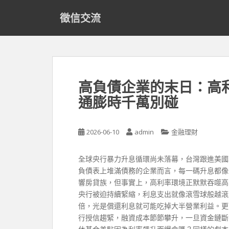
S
徵信交流
k
i
p
t
o
m
高負債企業的末日：高
a
通膨時千萬別碰
i
n
c
2026-06-10
admin
金融理財
o
n
t
全球央行暴力升息循環尚未落幕，台灣跟進美國
e
負債表上堆滿債務的企業而言，每一碼升息都像
n
響房貸族，但事實上，高利率環境正默默吞噬高
t
央行被迫持續緊縮，利息支出就像滾雪球般越滾
倍，光是償還利息就可能吃掉大半營業利益。更
行授信趨緊，融資成本節節攀升，一旦資金鏈斷