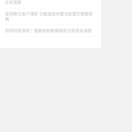
往來客群
善用數位帳戶理財 分散風險與靈活配置的實戰策
略
四貸同堂激增！國銀放款數據揭密台股資金源頭