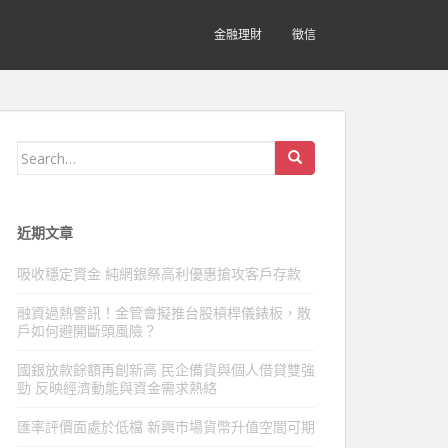
金融理財
徵信
Search
for:
近期文章
吸收穩定資金 純網銀祭高利優惠搶攻客戶存款
融資過熱警訊！金管會擬推台股槓桿儀錶板，散
戶如何避開斷頭風險？
國銀放款餘額再創新高 民企備貨與個人借貸雙強
勁 反映經濟動能與資金需求熱絡
匯率評價面處於低檔 新興市場貨幣升值空間可期