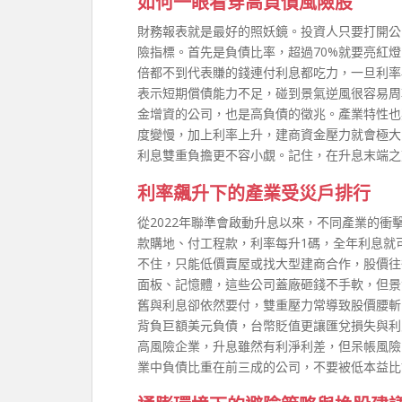
如何一眼看穿高負債風險股
財務報表就是最好的照妖鏡。投資人只要打開公
險指標。首先是負債比率，超過70%就要亮紅燈
倍都不到代表賺的錢連付利息都吃力，一旦利率
表示短期償債能力不足，碰到景氣逆風很容易周
金增資的公司，也是高負債的徵兆。產業特性也
度變慢，加上利率上升，建商資金壓力就會極大
利息雙重負擔更不容小覷。記住，在升息末端之
利率飆升下的產業受災戶排行
從2022年聯準會啟動升息以來，不同產業的
款購地、付工程款，利率每升1碼，全年利息就
不住，只能低價賣屋或找大型建商合作，股價往
面板、記憶體，這些公司蓋廠砸錢不手軟，但景
舊與利息卻依然要付，雙重壓力常導致股價腰斬
背負巨額美元負債，台幣貶值更讓匯兌損失與利
高風險企業，升息雖然有利淨利差，但呆帳風險
業中負債比重在前三成的公司，不要被低本益比