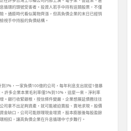
正在許多台灣上市櫃公司內部上演。電子業、營建業、甚
息循環的頭號受害者。投資人若手中持有這類股票，不僅
險。通膨時代看似萬物齊漲，但高負債企業的末日已經悄
檢視手中持股的負債結構。
到3%，一家負債100億的公司，每年利息支出就從1億暴
。許多企業本業毛利率僅5%到10%，這麼一來，淨利率
增。銀行收緊銀根，授信條件變嚴，企業想展延債務往往
公司拿不出足夠資產，就可能被迫賣股、賣地求現，股價
資金缺口，公司可能辦理現金增資，股本膨脹後每股盈餘
環相扣，讓高負債企業在升息循環中寸步難行。