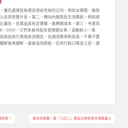
議
，優先選擇低負債且現金充裕的公司，例如台積電、聯發
入反而受惠升息。第二，轉向內需型民生消費股，例如統
比偏低，且產品具有定價權，能轉嫁成本。第三，考慮高
78、0056，它們本身持股多是穩健企業，波動較小。第
因為這些行業現金流穩定，且調漲費率較容易。千萬不要
腰斬後再腰斬，最後淪為壁紙。在央行鬆口降息之前，謹
價飛漲？
資本保衛戰！靠「八比二」黃金比例安渡市場震盪