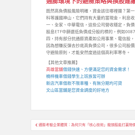
通膨環境下的避險策略與換股建
既然高負債股風險明確，資金該往哪裡擺？第一
科等護國神山，它們持有大量約當現金，利息收
一、全家、中華電信，這些公司營收穩定，負債
股息ETF中篩選低負債成分股的標的，例如008
四，持有部分抗通膨資產如公用事業、電信股，
因為想賺反彈去抄底高負債公司，很多公司股價
守避險原則，才能安然度過這個高利率寒冬。
【其他文章推薦】
高雄當舖
借錢快速、方便滿足您的資金需求！
楠梓機車借錢
學生上班族皆可辦
新店汽車借款
不限車種、有無分期均可貸
文山區當舖
是您資金調度的好地方
文
通膨考驗企業體質：為何只有「核心技術」龍頭股能打贏物
章