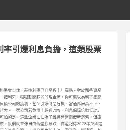
利率引爆利息負擔，這類股票
聯準會步伐，基準利率已升至近十年高點。對於那些資產
一把利刃，狠狠劃開脆弱的現金流。你可能以為利率隻影
負債公司的獲利，甚至引爆倒閉危機。當通膨居高不下，
越大。一家公司若負債比超過70%、利息保障倍數低於3
可怕的是，這些企業往往為了維持營運而借新還舊，但銀
裂，股價就會像自由落體般暴跌。你還記得2022年英國退