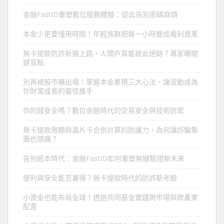
金融FastID重塑數位服務體驗：從此告別密碼麻煩
本金少更要懂用時間！年輕族群把每一小時變成複利資產
無卡提款防詐新規上路，人頭戶真能就此絕跡？專家曝關
鍵盲點
別再被股市嚇出場！掌握本金累積三大心法，讓波動成為
你財富成長的最佳推手
你的錢安全嗎？數位金融時代的交易安全與技術防禦
無卡提款限額與晶片卡合併計算的防護力，為何讓詐騙集
團也頭痛？
告別紙本時代：金融FastID如何重塑無縫驗證新未來
便利與安全能否兼得？無卡提款時代的防詐新考驗
小資金也能布局全球！透過共同基金實踐跨市場與跨產業
配置