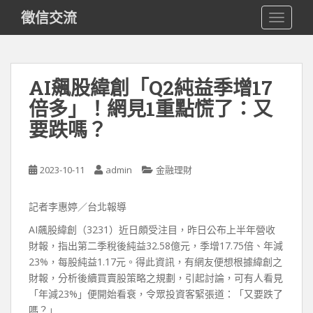
S
徵信交流
TOGGLE
k
i
p
t
AI飆股緯創「Q2純益季增17
o
倍多」！網見1重點慌了：又
m
a
要跌嗎？
i
n
c
2023-10-11
admin
金融理財
o
n
記者李惠婷／台北報導
t
AI飆股緯創（3231）近日頗受注目，昨日公布上半年營收
e
財報，指出第二季稅後純益32.58億元，季增17.75倍、年減
n
23%，每股純益1.17元。得此資訊，有網友便想根據緯創之
t
財報，分析後續買賣股策略之規劃，引起討論，可有人看見
「年減23%」便開始看衰，令眾投資客緊張道：「又要跌了
嗎？」