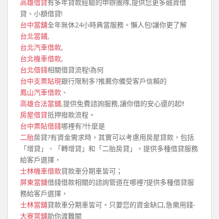
高雄借貸
有多年貸款經驗的申辦團隊,提供您更多融資借
貸、小額借貸!
台中當舖
全年無休24小時典當服務。懶人包!讓你更了解
台北當鋪
,
台北汽車借款
,
台北機車借款
,
台北借錢
相關借貸流程!為何
台中支票貼現
銀行限制多?推薦你備受客戶信賴的
鳳山汽車借款
、
高雄合法當舖
,提供免費諮詢服務,讓你借的安心還的起!!
房屋借貸
抵押撥款流程。
台中票貼借錢
哪裡有?什麼是
二胎
房貸?有資金需求時，其實可以考慮用房屋貸款，包括
「增貸」、「轉增貸」和「二胎房貸」，提供多種借貸服務
給客戶選擇，
士林機車借款
貸款車分期車皆可；
屏東當舖
借錢借款相關的諮詢管道在哪裡?提供多種借貸服
務給客戶選擇，
士林當舖
貸款車分期車皆可。只要您的資金缺口,急需用錢-
大寮當舖
助你渡難關