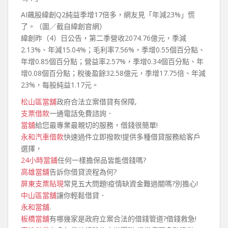
AI飆股緯創Q2純益季增17倍多，網友見「年減23%」慌
了。（圖／截自緯創官網）
緯創昨（4）日公告，第二季營收2074.76億元，季減
2.13%、年減15.04%；毛利率7.56%，季增0.55個百分點、
年增0.85個百分點；營益率2.57%，季增0.34個百分點、年
增0.08個百分點；稅後盈餘32.58億元，季增17.75倍、年減
23%，每股純益1.17元。
松山區當舖
政府合法立案借貸有保障,
支票借款
一通電話免費諮詢．
當舖
給您最專業最親切的服務，借錢很簡單!
永和汽車借款
快速過件立即撥款!提供多種借貸服務給客戶
選擇，
24小時當鋪
任何一樣擔保品皆能借錢嗎?
高雄當舖
告訴你借貸流程為何?
屏東支票貼現
常見五大問題!疫情缺資金難過關嗎?別擔心!
中山區當舖
讓你輕鬆借貸．
永和當舖
.
板橋當舖
有哪幾家是政府立案合法的借錢管道?借錢救急!