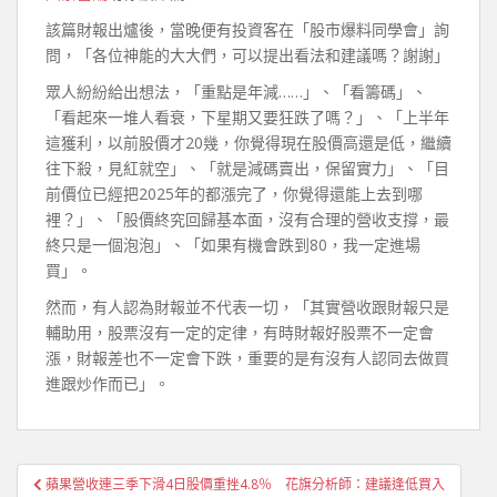
該篇財報出爐後，當晚便有投資客在「股市爆料同學會」詢
問，「各位神能的大大們，可以提出看法和建議嗎？謝謝」
眾人紛紛給出想法，「重點是年減……」、「看籌碼」、
「看起來一堆人看衰，下星期又要狂跌了嗎？」、「上半年
這獲利，以前股價才20幾，你覺得現在股價高還是低，繼續
往下殺，見紅就空」、「就是減碼賣出，保留實力」、「目
前價位已經把2025年的都漲完了，你覺得還能上去到哪
裡？」、「股價終究回歸基本面，沒有合理的營收支撐，最
終只是一個泡泡」、「如果有機會跌到80，我一定進場
買」。
然而，有人認為財報並不代表一切，「其實營收跟財報只是
輔助用，股票沒有一定的定律，有時財報好股票不一定會
漲，財報差也不一定會下跌，重要的是有沒有人認同去做買
進跟炒作而已」。
文
蘋果營收連三季下滑4日股價重挫4.8％ 花旗分析師：建議逢低買入