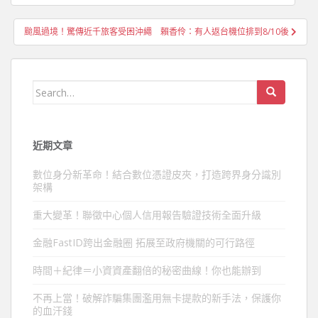
章
導
颱風過境！驚傳近千旅客受困沖繩 賴香伶：有人返台機位排到8/10後
覽
Search
for:
近期文章
數位身分新革命！結合數位憑證皮夾，打造跨界身分識別
架構
重大變革！聯徵中心個人信用報告驗證技術全面升級
金融FastID跨出金融圈 拓展至政府機關的可行路徑
時間＋紀律＝小資資產翻倍的秘密曲線！你也能辦到
不再上當！破解詐騙集團濫用無卡提款的新手法，保護你
的血汗錢